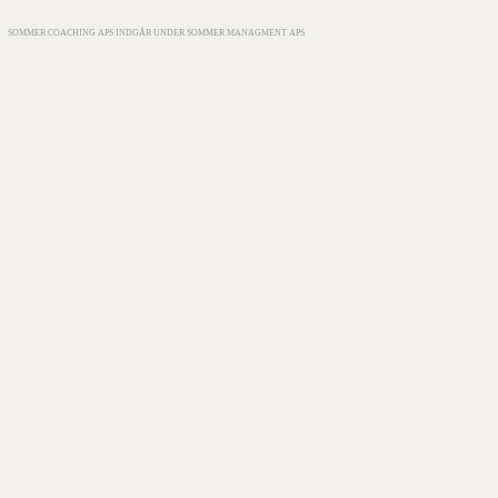
SOMMER COACHING APS INDGÅR UNDER SOMMER MANAGMENT APS